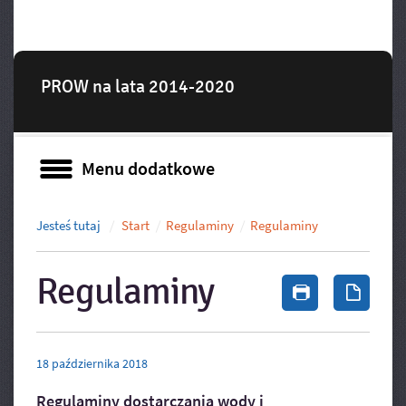
PROW na lata 2014-2020
Menu dodatkowe
Menu dodatkowe
Jesteś tutaj
Start
Regulaminy
Regulaminy
Regulaminy
Drukuj zawa
Zapis
18
października
2018
Regulaminy dostarczania wody i