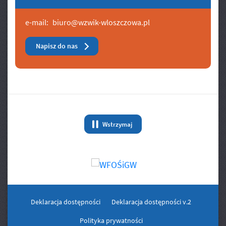
e-mail:
biuro@wzwik-wloszczowa.pl
Napisz do nas
Banery/Logo
Wstrzymaj
animację Banery/Logo
Deklaracja dostępności
Deklaracja dostępności v.2
Polityka prywatności