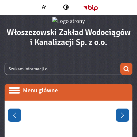
Większa czcionka
Strona główna - 
Zmień kontrast
Włoszczowski Zakład Wodociągów
- Regul
i Kanalizacji Sp. z o.o.
Wyszukiwarka
Wyszukiwana fraza
Szu
Menu główne
Menu główne
Informacje
Poprzedni slajd
Następ