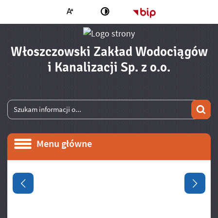
Większa czcionka
Strona główna - 
Zmień kontrast
Włoszczowski Zakład Wodociągów
- Zgłosz
i Kanalizacji Sp. z o.o.
Wyszukiwarka
Wyszukiwana fraza
Szu
Menu główne
Menu główne
Informacje
Poprzedni slajd
Następ