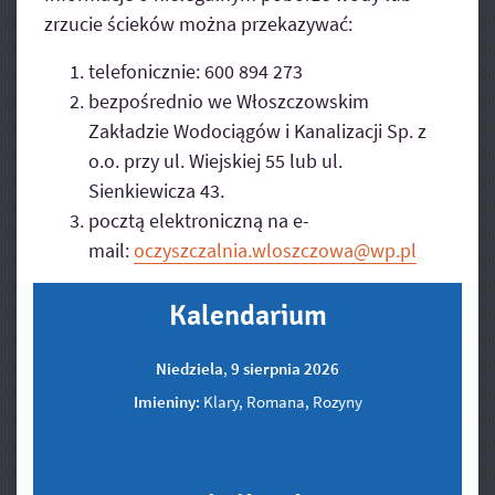
zrzucie ścieków można przekazywać:
telefonicznie: 600 894 273
bezpośrednio we Włoszczowskim
Zakładzie Wodociągów i Kanalizacji Sp. z
o.o. przy ul. Wiejskiej 55 lub ul.
Sienkiewicza 43.
pocztą elektroniczną na e-
mail:
oczyszczalnia.wloszczowa@wp.pl
Kalendarium
Niedziela
,
9
sierpnia
2026
Imieniny:
Klary, Romana, Rozyny