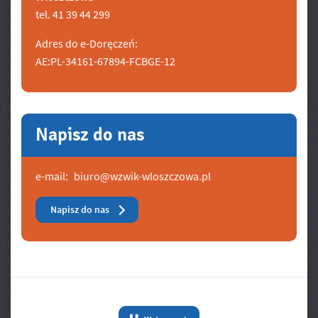
tel. 41 39 44 299
Adres do e-Doręczeń:
AE:PL-34161-67894-FCBGE-12
Napisz do nas
e-mail:
biuro@wzwik-wloszczowa.pl
Napisz do nas
Banery/Logo