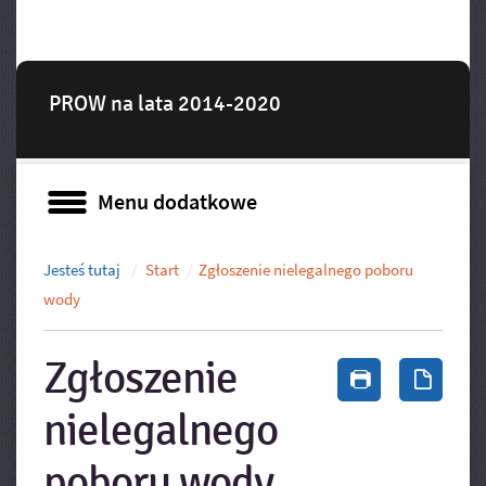
PROW na lata 2014-2020
Menu dodatkowe
Menu dodatkowe
Jesteś tutaj
Start
Zgłoszenie nielegalnego poboru
wody
Zgłoszenie
Drukuj zawa
Zapis
nielegalnego
poboru wody