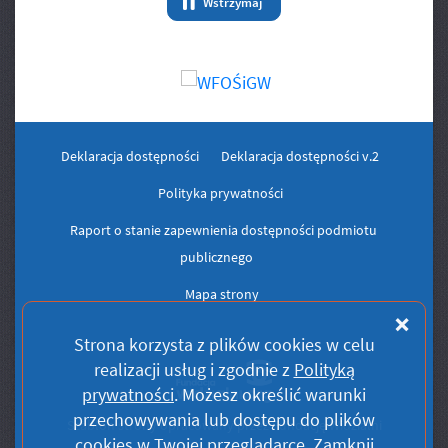
Wstrzymaj
animację Banery/Logo
Deklaracja dostępności
Deklaracja dostępności v.2
Polityka prywatności
Raport o stanie zapewnienia dostępności podmiotu
publicznego
Mapa strony
Zam
Strona korzysta z plików
cookies
w celu
realizacji usług i zgodnie z
Polityką
prywatności
. Możesz określić warunki
przechowywania lub dostępu do plików
Szablon strony opracowany przez Fundację Widzialni
cookies
w Twojej przeglądarce.
Zamknij