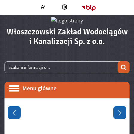
Większa czcionka
Strona główna - 
Zmień kontrast
Włoszczowski Zakład Wodociągów
- Polity
i Kanalizacji Sp. z o.o.
Wyszukiwarka
Wyszukiwana fraza
Szu
Menu główne
Menu główne
Informacje
Poprzedni slajd
Następ