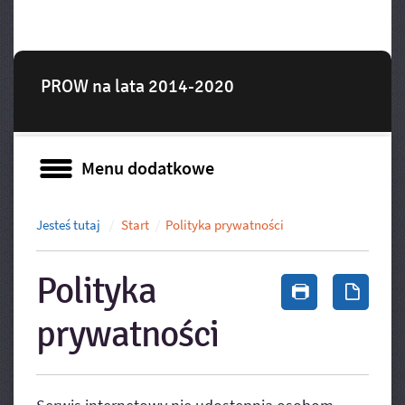
PROW na lata 2014-2020
Menu dodatkowe
Menu dodatkowe
Jesteś tutaj
Start
Polityka prywatności
Polityka
Drukuj zawa
Zapis
prywatności