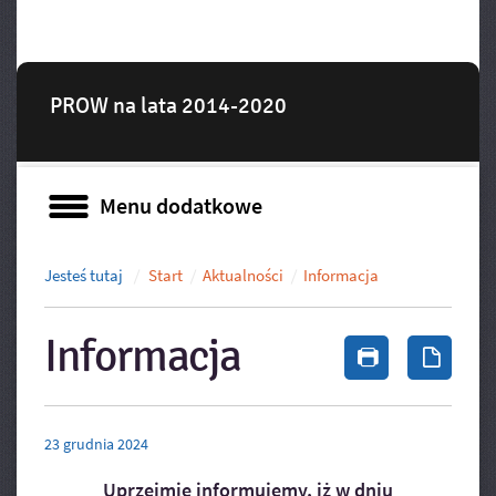
PROW na lata 2014-2020
Menu dodatkowe
Menu dodatkowe
Jesteś tutaj
Start
Aktualności
Informacja
Informacja
Drukuj zawa
Zapis
23
grudnia
2024
Uprzejmie informujemy, iż w dniu