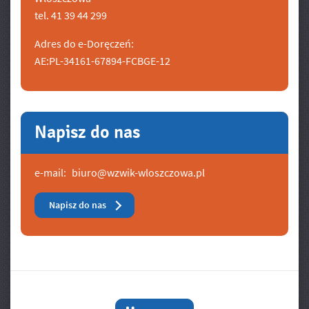
tel. 41 39 44 299
Adres do e-Doręczeń:
AE:PL-34161-67894-FCBGE-12
Napisz do nas
e-mail:
biuro@wzwik-wloszczowa.pl
Napisz do nas
Banery/Logo