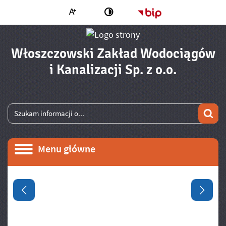
Większa czcionka
Strona główna - 
Zmień kontrast
Włoszczowski Zakład Wodociągów
- Inform
i Kanalizacji Sp. z o.o.
Wyszukiwarka
Wyszukiwana fraza
Szu
Menu główne
Menu główne
Informacje
Poprzedni slajd
Następ