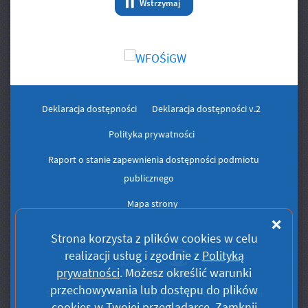
Wstrzymaj
animację Banery/Logo
Deklaracja dostępności
Deklaracja dostępności v.2
Polityka prywatności
Raport o stanie zapewnienia dostępności podmiotu
publicznego
Mapa strony
Zam
Strona korzysta z plików
cookies
w celu
realizacji usług i zgodnie z
Polityką
prywatności
. Możesz określić warunki
przechowywania lub dostępu do plików
Szablon strony opracowany przez Fundację Widzialni
cookies
w Twojej przeglądarce.
Zamknij