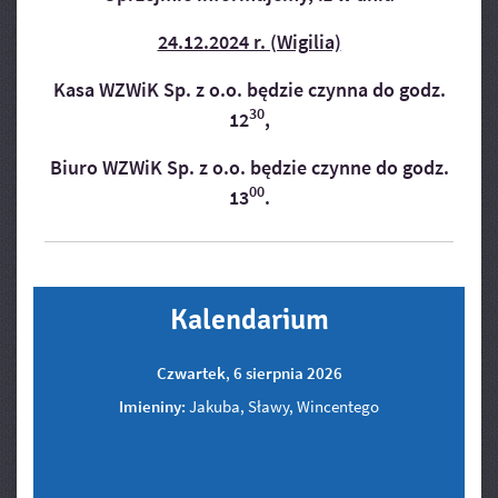
24.12.2024 r. (Wigilia)
Kasa WZWiK Sp. z o.o. będzie czynna do godz.
30
12
,
Biuro WZWiK Sp. z o.o. będzie czynne do godz.
00
13
.
Kalendarium
Czwartek
,
6
sierpnia
2026
Imieniny:
Jakuba, Sławy, Wincentego