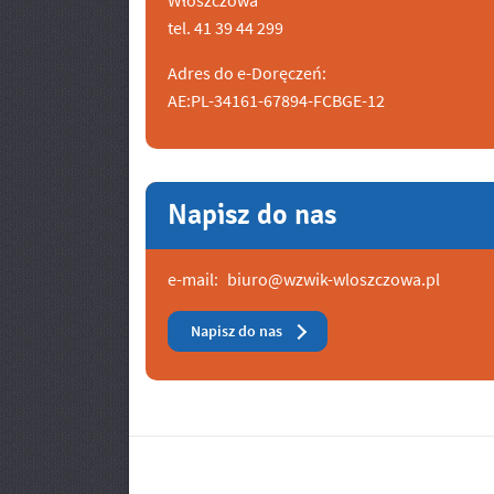
Włoszczowa
tel. 41 39 44 299
Adres do e-Doręczeń:
AE:PL-34161-67894-FCBGE-12
Napisz do nas
e-mail:
biuro@wzwik-wloszczowa.pl
Napisz do nas
Banery/Logo