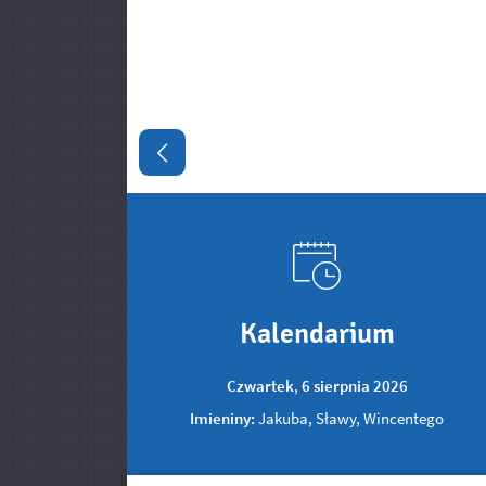
Poprzedni slajd
Kalendarium
Czwartek
,
6
sierpnia
2026
Imieniny:
Jakuba, Sławy, Wincentego