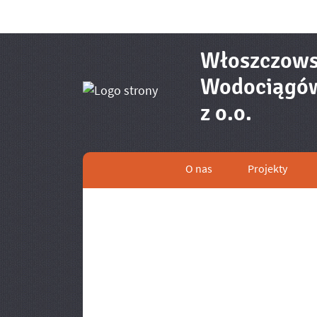
Włoszczows
Wodociągów 
- Zle
z o.o.
O nas
Projekty
Menu główne
Informacje