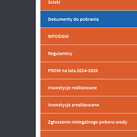
Ścieki
Dokumenty do pobrania
WFOŚiGW
Menu dodatkowe
Regulaminy
PROW na lata 2014-2020
Inwestycje realizowane
Inwestycje zrealizowane
Zgłoszenie nielegalnego poboru wody