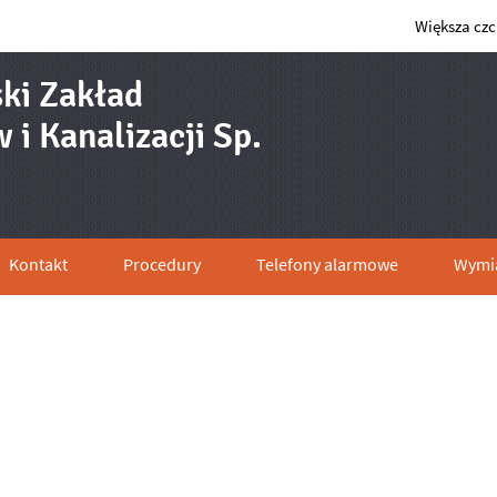
Większa cz
ki Zakład
i Kanalizacji Sp.
cenie wymiany/montażu wodomie
Kontakt
Procedury
Telefony alarmowe
Wymia