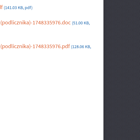
df
(141.03 KB, pdf)
podlicznika)-1748335976.doc
(51.00 KB,
podlicznika)-1748335976.pdf
(128.06 KB,