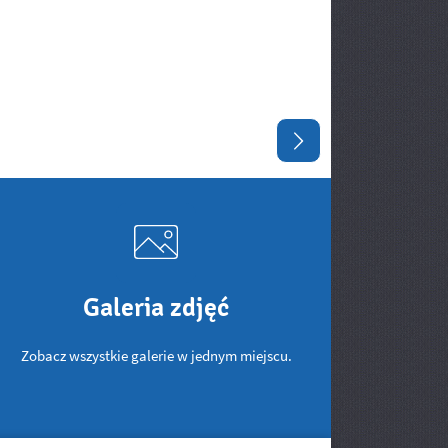
Następny slajd
Galeria zdjęć
Zobacz wszystkie galerie w jednym miejscu.