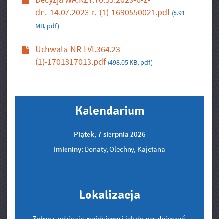
dn.-14.07.2023-r.-(1)-1690550021.pdf
(5.91
MB, pdf)
Uchwala-NR-LVI.364.23--
(1)-1701817013.pdf
(498.05 KB, pdf)
Kalendarium
Piątek
,
7
sierpnia
2026
Imieniny:
Donaty, Olechny, Kajetana
Lokalizacja
Zobacz, gdzie się znajdujemy i jak do nas dojechać.