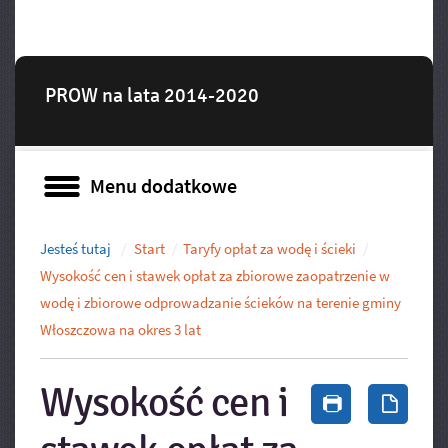
PROW na lata 2014-2020
Menu dodatkowe
Menu dodatkowe
Jesteś tutaj
Start
Taryfy opłat za wodę i ścieki
Wysokość cen i stawek opłat za zbiorowe zaopatrzenie w
wodę i zbiorowe odprowadzanie ścieków na terenie gminy
Włoszczowa na okres 3 lat
Wysokość cen i
Drukuj zawa
Zapis