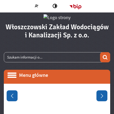
Większa czcionka
Strona główna - 
Zmień kontrast
Włoszczowski Zakład Wodociągów
- Wysoko
i Kanalizacji Sp. z o.o.
Wyszukiwarka
Wyszukiwana fraza
Szu
Menu główne
Menu główne
Informacje
Poprzedni slajd
Następ