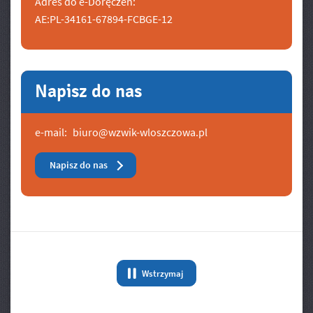
Adres do e-Doręczeń:
AE:PL-34161-67894-FCBGE-12
Napisz do nas
e-mail:
biuro@wzwik-wloszczowa.pl
Napisz do nas
Banery/Logo
Wstrzymaj
animację Banery/Logo