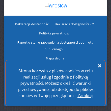
Deklaracja dostępności
Deklaracja dostępności v.2
Polityka prywatności
Raport o stanie zapewnienia dostępności podmiotu
publicznego
Mapa strony
Zam
Strona korzysta z plików
cookies
w celu
realizacji usług i zgodnie z
Polityką
prywatności
. Możesz określić warunki
przechowywania lub dostępu do plików
Szablon strony opracowany przez Fundację Widzialni
cookies
w Twojej przeglądarce.
Zamknij