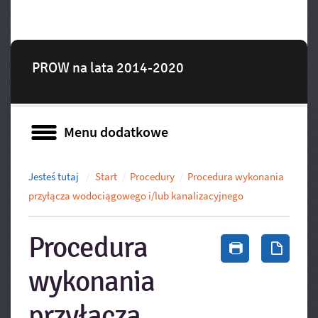
PROW na lata 2014-2020
Menu dodatkowe
Menu dodatkowe
Jesteś tutaj
Start
Procedury
Procedura wykonania
przyłącza wodociągowego i/lub kanalizacyjnego
Procedura
Drukuj zawa
Zapis
wykonania
przyłącza