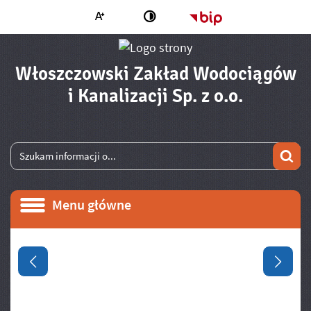
Większa czcionka
Strona główna - 
Zmień kontrast
Włoszczowski Zakład Wodociągów
- Proce
i Kanalizacji Sp. z o.o.
Wyszukiwarka
Wyszukiwana fraza
Szu
Menu główne
Menu główne
Informacje
Poprzedni slajd
Następ