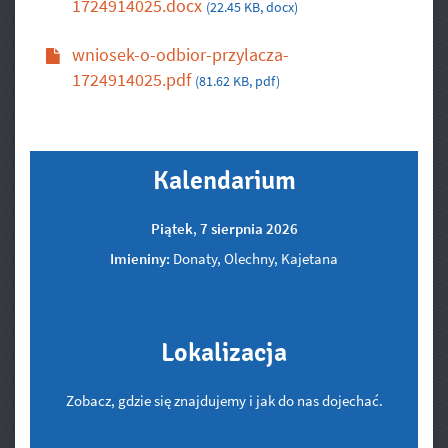
1724914025.docx
(22.45 KB, docx)
wniosek-o-odbior-przylacza-
1724914025.pdf
(81.62 KB, pdf)
Kalendarium
Piątek
,
7
sierpnia
2026
Imieniny:
Donaty, Olechny, Kajetana
Lokalizacja
Zobacz, gdzie się znajdujemy i jak do nas dojechać.