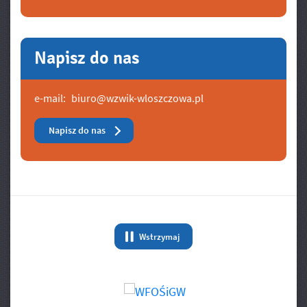
Napisz do nas
e-mail:
biuro@wzwik-wloszczowa.pl
Napisz do nas
Banery/Logo
Wstrzymaj
animację Banery/Logo