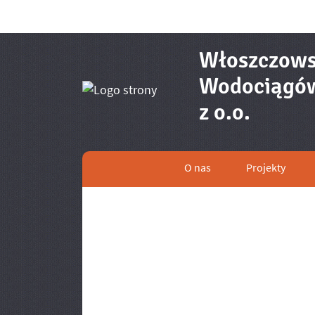
Włoszczows
Wodociągów 
- Wymi
z o.o.
O nas
Projekty
Menu główne
Informacje