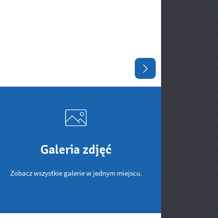
Następny slajd
Galeria zdjęć
Zobacz wszystkie galerie w jednym miejscu.