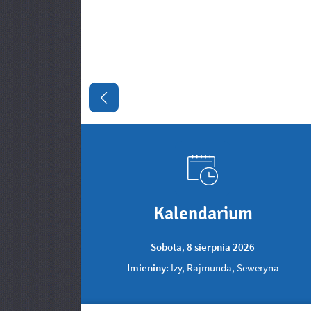
Poprzedni slajd
Kalendarium
Sobota
,
8
sierpnia
2026
Imieniny:
Izy, Rajmunda, Seweryna