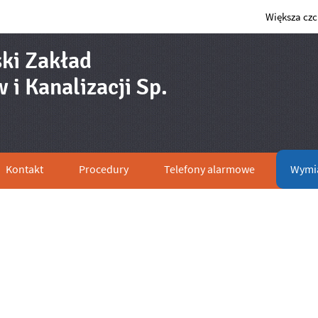
Większa cz
ki Zakład
i Kanalizacji Sp.
ana wodomierzy na radiowe - har
Kontakt
Procedury
Telefony alarmowe
Wymia