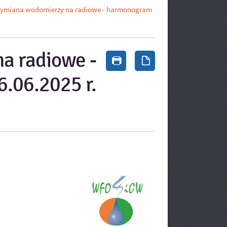
ymiana wodomierzy na radiowe - harmonogram
a radiowe -
Drukuj zawartość bieżąc
Zapisz tekst bież
.06.2025 r.