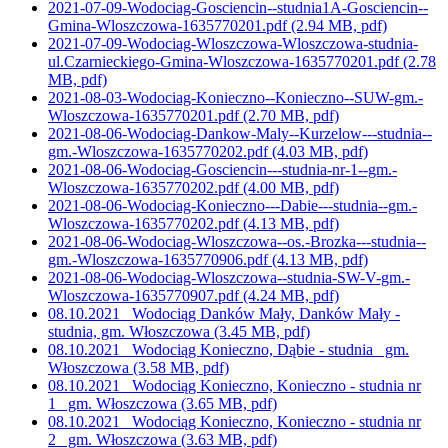
2021-07-09-Wodociag-Gosciencin--studnia1A-Gosciencin--
Gmina-Wloszczowa-1635770201.pdf
(2.94 MB, pdf)
2021-07-09-Wodociag-Wloszczowa-Wloszczowa-studnia-
ul.Czarnieckiego-Gmina-Wloszczowa-1635770201.pdf
(2.78
MB, pdf)
2021-08-03-Wodociag-Konieczno--Konieczno--SUW-gm.-
Wloszczowa-1635770201.pdf
(2.70 MB, pdf)
2021-08-06-Wodociag-Dankow-Maly--Kurzelow---studnia--
gm.-Wloszczowa-1635770202.pdf
(4.03 MB, pdf)
2021-08-06-Wodociag-Gosciencin---studnia-nr-1--gm.-
Wloszczowa-1635770202.pdf
(4.00 MB, pdf)
2021-08-06-Wodociag-Konieczno---Dabie---studnia--gm.-
Wloszczowa-1635770202.pdf
(4.13 MB, pdf)
2021-08-06-Wodociag-Wloszczowa--os.-Brozka---studnia--
gm.-Wloszczowa-1635770906.pdf
(4.13 MB, pdf)
2021-08-06-Wodociag-Wloszczowa--studnia-SW-V-gm.-
Wloszczowa-1635770907.pdf
(4.24 MB, pdf)
08.10.2021_ Wodociąg Danków Mały, Danków Mały -
studnia, gm. Włoszczowa
(3.45 MB, pdf)
08.10.2021_ Wodociąg Konieczno, Dąbie - studnia_ gm.
Włoszczowa
(3.58 MB, pdf)
08.10.2021_ Wodociąg Konieczno, Konieczno - studnia nr
1_ gm. Włoszczowa
(3.65 MB, pdf)
08.10.2021_ Wodociąg Konieczno, Konieczno - studnia nr
2_ gm. Włoszczowa
(3.63 MB, pdf)