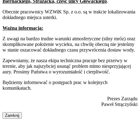
Biernackiego, Strażacka, część ulicy Głowackiego
.
Obecnie pracownicy WZWiK Sp. z o.o. są w trakcie lokalizowania
dokładnego miejsca usterki.
Ważna informacja:
Z uwagi na bardzo trudne warunki atmosferyczne (silny mróz) oraz
skomplikowane położenie wycieku, na chwilę obecną nie jesteśmy
w stanie oszacować dokładnego czasu przywrócenia dostaw wody.
Zapewniamy, że nasza ekipa techniczna pracuje bez przerwy w
terenie, aby jak najszybciej usunąć problem mimo niesprzyjającej
aury. Prosimy Państwa o wyrozumiałość i cierpliwość.
Będziemy informować o postępach prac w kolejnych
komunikatach.
Prezes Zarządu
Paweł Strączyński
Zamknij