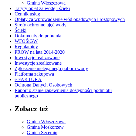
Gmina Włoszczowa
Taryfy opłat za wodę i ścieki
Cennik usług
Opłaty za wprowadzenie wód opadowych i roztopowych
Strefy ochronne ujęć wody
Ścieki
Dokumenty do pobrania
WFOŚiGW
Regulaminy
PROW na lata 2014-2020
Inwestycje realizowane
Inwestycje zrealizowane
Zgłoszenie nielegalnego poboru wody
Platforma zakupowa
e-FAKTURA
Ochrona Danych Osobowych
Raport o stanie zapewnienia dostępności podmiotu
publicznego
Zobacz też
Gmina Włoszczowa
Gmina Moskorzew
Gmina Secemin