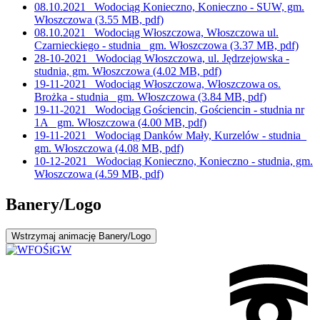
08.10.2021_ Wodociąg Konieczno, Konieczno - SUW, gm.
Włoszczowa
(3.55 MB, pdf)
08.10.2021_ Wodociąg Włoszczowa, Włoszczowa ul.
Czarnieckiego - studnia_ gm. Włoszczowa
(3.37 MB, pdf)
28-10-2021_ Wodociąg Włoszczowa, ul. Jędrzejowska -
studnia, gm. Włoszczowa
(4.02 MB, pdf)
19-11-2021_ Wodociąg Włoszczowa, Włoszczowa os.
Brożka - studnia_ gm. Włoszczowa
(3.84 MB, pdf)
19-11-2021_ Wodociąg Gościencin, Gościencin - studnia nr
1A_ gm. Włoszczowa
(4.00 MB, pdf)
19-11-2021_ Wodociąg Danków Mały, Kurzelów - studnia_
gm. Włoszczowa
(4.08 MB, pdf)
10-12-2021_ Wodociąg Konieczno, Konieczno - studnia, gm.
Włoszczowa
(4.59 MB, pdf)
Banery/Logo
Wstrzymaj
animację Banery/Logo