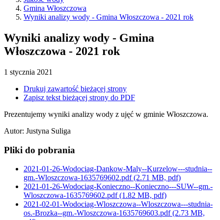
Gmina Włoszczowa
Wyniki analizy wody - Gmina Włoszczowa - 2021 rok
Wyniki analizy wody - Gmina
Włoszczowa - 2021 rok
1
stycznia
2021
Drukuj zawartość bieżącej strony
Zapisz tekst bieżącej strony do PDF
Prezentujemy wyniki analizy wody z ujęć w gminie Włoszczowa.
Autor
:
Justyna Suliga
Pliki do pobrania
2021-01-26-Wodociag-Dankow-Maly--Kurzelow---studnia--
gm.-Wloszczowa-1635769602.pdf
(2.71 MB, pdf)
2021-01-26-Wodociag-Konieczno--Konieczno---SUW--gm.-
Wloszczowa-1635769602.pdf
(1.82 MB, pdf)
2021-02-01-Wodociag-Wloszczowa--Wloszczowa---studnia-
os.-Brozka--gm.-Wloszczowa-1635769603.pdf
(2.73 MB,