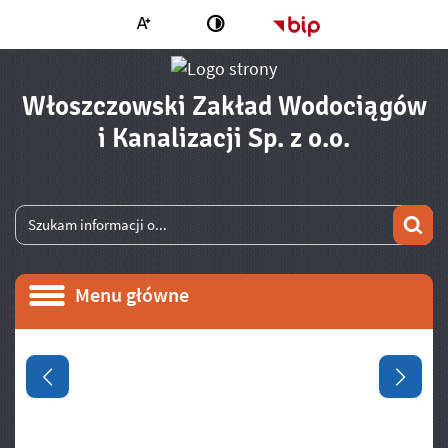
Większa czcionka
Strona główna - 
Zmień kontrast
Włoszczowski Zakład Wodociągów
- Infor
i Kanalizacji Sp. z o.o.
Wyszukiwarka
Wyszukiwana fraza
Szu
Menu główne
Menu główne
Informacje
Poprzedni slajd
Następ