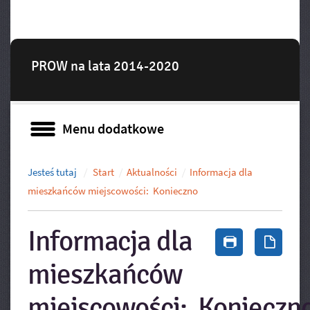
PROW na lata 2014-2020
Menu dodatkowe
Menu dodatkowe
Jesteś tutaj
Start
Aktualności
Informacja dla
mieszkańców miejscowości: Konieczno
Informacja dla
Drukuj zawa
Zapis
mieszkańców
miejscowości: Konieczn