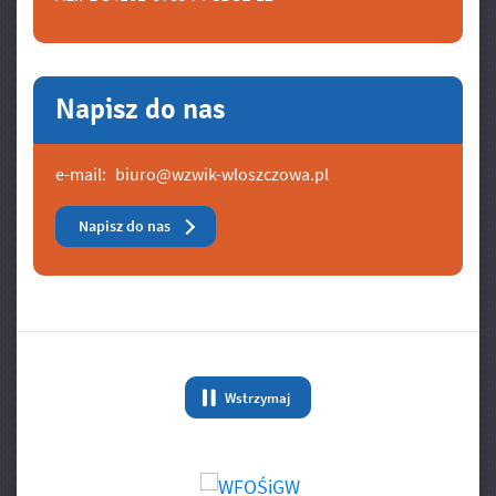
Napisz do nas
e-mail:
biuro@wzwik-wloszczowa.pl
Napisz do nas
Banery/Logo
Wstrzymaj
animację Banery/Logo