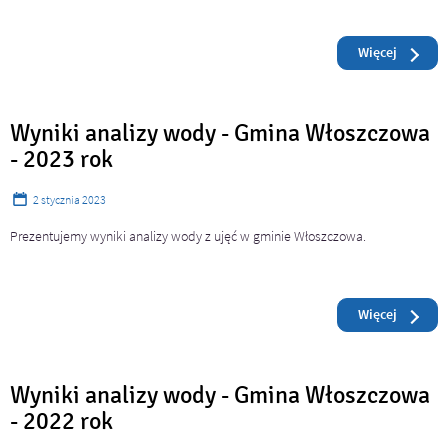
Czytaj
o: Wynik
Więcej
Wyniki analizy wody - Gmina Włoszczowa
- 2023 rok
2
stycznia
2023
Prezentujemy wyniki analizy wody z ujęć w gminie Włoszczowa.
Czytaj
o: Wynik
Więcej
Wyniki analizy wody - Gmina Włoszczowa
- 2022 rok