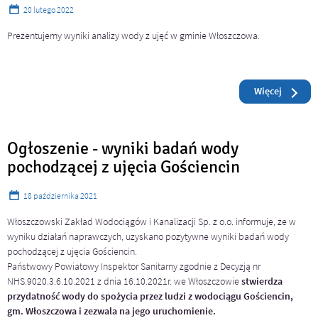
20
lutego
2022
Prezentujemy wyniki analizy wody z ujęć w gminie Włoszczowa.
Czytaj
o: Wynik
Więcej
Ogłoszenie - wyniki badań wody
pochodzącej z ujęcia Gościencin
18
października
2021
Włoszczowski Zakład Wodociągów i Kanalizacji Sp. z o.o. informuje, że w
wyniku działań naprawczych, uzyskano pozytywne wyniki badań wody
pochodzącej z ujęcia Gościencin.
Państwowy Powiatowy Inspektor Sanitarny zgodnie z Decyzją nr
NHS.9020.3.6.10.2021 z dnia 16.10.2021r. we Włoszczowie
stwierdza
przydatność wody do spożycia przez ludzi z wodociągu Gościencin,
gm. Włoszczowa i zezwala na jego uruchomienie.