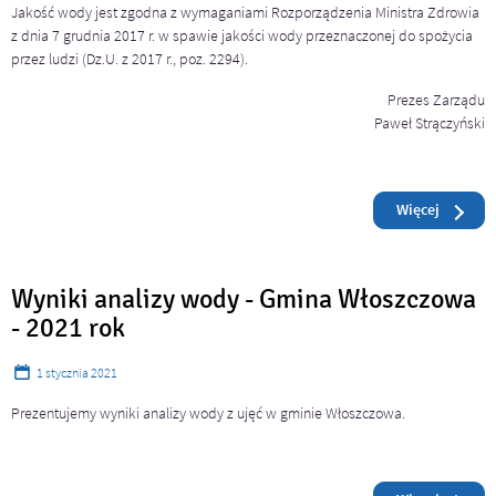
Jakość wody jest zgodna z wymaganiami Rozporządzenia Ministra Zdrowia
z dnia 7 grudnia 2017 r. w spawie jakości wody przeznaczonej do spożycia
przez ludzi (Dz.U. z 2017 r., poz. 2294).
Prezes Zarządu
Paweł Strączyński
Czytaj
o: Ogłos
Więcej
Wyniki analizy wody - Gmina Włoszczowa
- 2021 rok
1
stycznia
2021
Prezentujemy wyniki analizy wody z ujęć w gminie Włoszczowa.