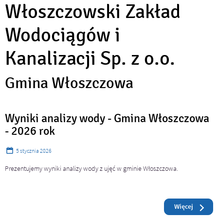
Włoszczowski Zakład
Wodociągów i
Kanalizacji Sp. z o.o.
Gmina Włoszczowa
Artykuły
Wyniki analizy wody - Gmina Włoszczowa
- 2026 rok
5
stycznia
2026
Prezentujemy wyniki analizy wody z ujęć w gminie Włoszczowa.
Czytaj
o: Wynik
Więcej