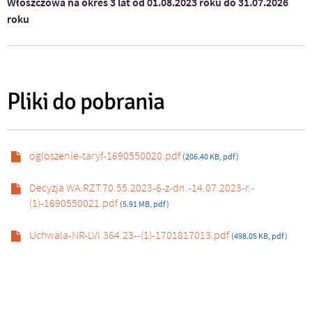
Włoszczowa na okres 3 lat od 01.08.2023 roku do 31.07.2026
roku
Pliki do pobrania
ogloszenie-taryf-1690550020.pdf
(206.40 KB, pdf)
Decyzja WA.RZT.70.55.2023-6-z-dn.-14.07.2023-r.-
(1)-1690550021.pdf
(5.91 MB, pdf)
Uchwala-NR-LVI.364.23--(1)-1701817013.pdf
(498.05 KB, pdf)